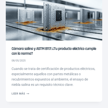
DE
RIGIDEZ
DIELÉCTRICA
EN
GUANTES
PARA
TRABAJO
CON
TENSIÓN?
Cámara salina y ASTM B117: ¿Tu producto eléctrico cumple
con la norma?
08/05/2025
Cuando se trata de certificación de productos eléctricos,
especialmente aquellos con partes metálicas o
recubrimientos expuestos al ambiente, el ensayo de
niebla salina es un requisito técnico clave.
CÁMARA
LEER MÁS
SALINA
Y
ASTM