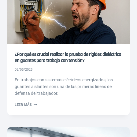
QUÉ
ES
CLAVE
EN
LOS
DISEÑOS
DE
ILUMINACIÓN?
¿Por qué es crucial realizar la prueba de rigidez dieléctrica
en guantes para trabajo con tensión?
08/05/2025
En trabajos con sistemas eléctricos energizados, los
guantes aislantes son una de las primeras líneas de
defensa del trabajador.
¿POR
LEER MÁS
QUÉ
ES
CRUCIAL
REALIZAR
LA
PRUEBA