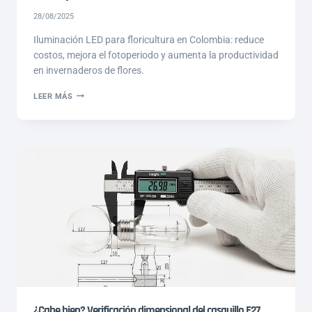
28/08/2025
Iluminación LED para floricultura en Colombia: reduce
costos, mejora el fotoperiodo y aumenta la productividad
en invernaderos de flores.
ILUMINACIÓN
LEER MÁS
LED
EN
LA
FLORICULTURA
COLOMBIANA:
EFICIENCIA,
CONTROL
Y
REDUCCIÓN
DE
COSTOS
¿Cabe bien? Verificación dimensional del casquillo E27