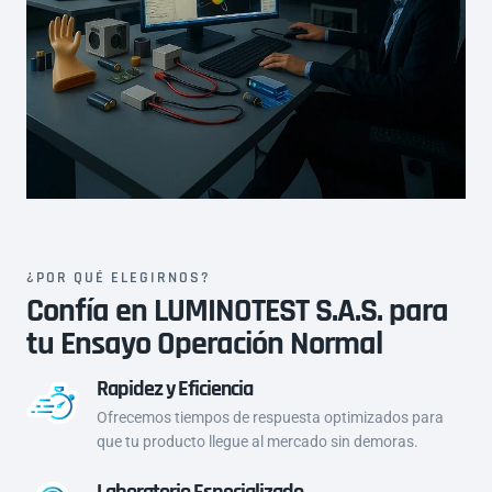
d
d
a
a
d
d
¿POR QUÉ ELEGIRNOS?
Confía en LUMINOTEST S.A.S. para
tu Ensayo Operación Normal
Rapidez y Eficiencia
Ofrecemos tiempos de respuesta optimizados para
que tu producto llegue al mercado sin demoras.
Laboratorio Especializado