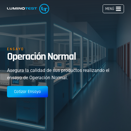
Saltar
MENÚ
al
contenido
ENSAYO
Operación Normal
Asegura la calidad de sus productos realizando el
ensayo de Operación Normal.
Cotizar Ensayo