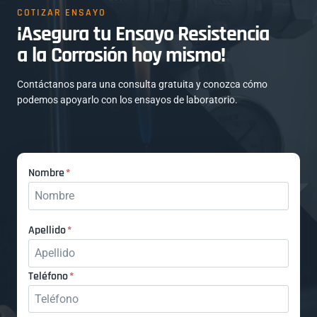
COTIZAR ENSAYO
¡Asegura tu Ensayo Resistencia
a la Corrosión hoy mismo!
Contáctanos para una consulta gratuita y conozca cómo
podemos apoyarlo con los ensayos de laboratorio.
N
Nombre
*
o
m
b
A
Apellido
*
r
p
e
e
T
Teléfono
*
l
e
l
l