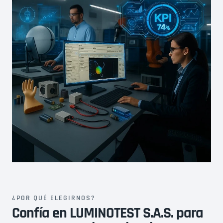
r
r
r
i
i
v
v
a
a
c
c
i
i
d
d
a
a
d
d
¿POR QUÉ ELEGIRNOS?
Confía en LUMINOTEST S.A.S. para