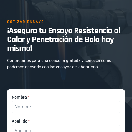
COTIZAR ENSAYO
¡Asegura tu Ensayo Resistencia al
Calor y Penetración de Bola hoy
mismo!
Contáctanos para una consulta gratuita y conozca cómo
podemos apoyarlo con los ensayos de laboratorio.
N
Nombre
*
o
m
b
A
Apellido
*
r
p