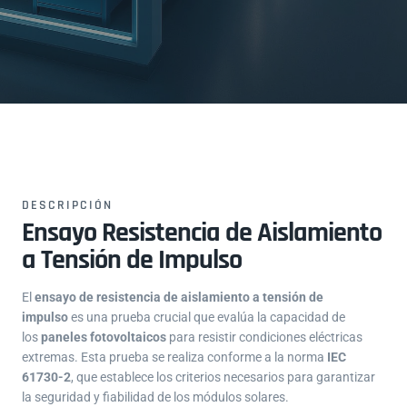
DESCRIPCIÓN
Ensayo Resistencia de Aislamiento
a Tensión de Impulso
El
ensayo de resistencia de aislamiento a tensión de
impulso
es una prueba crucial que evalúa la capacidad de
los
paneles fotovoltaicos
para resistir condiciones eléctricas
extremas. Esta prueba se realiza conforme a la norma
IEC
61730-2
, que establece los criterios necesarios para garantizar
la seguridad y fiabilidad de los módulos solares.