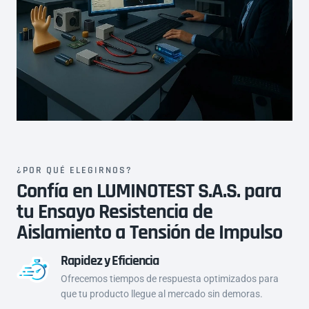
d
d
a
a
d
d
¿POR QUÉ ELEGIRNOS?
Confía en LUMINOTEST S.A.S. para
tu Ensayo Resistencia de
Aislamiento a Tensión de Impulso
Rapidez y Eficiencia
Ofrecemos tiempos de respuesta optimizados para
que tu producto llegue al mercado sin demoras.