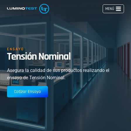
Saltar
MENÚ
al
contenido
ENSAYO
Tensión Nominal
Asegura la calidad de sus productos realizando el
ensayo de Tensión Nominal.
Cotizar Ensayo