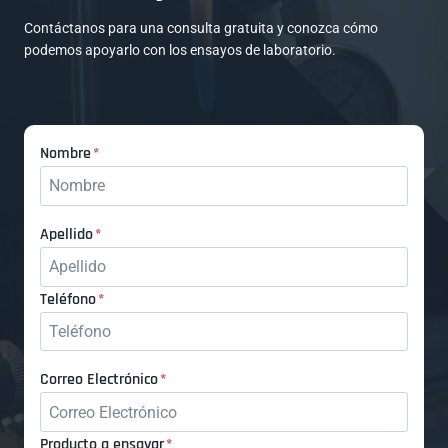
Contáctanos para una consulta gratuita y conozca cómo
podemos apoyarlo con los ensayos de laboratorio.
N
Nombre
*
o
m
b
A
Apellido
*
r
p
e
e
T
Teléfono
*
l
e
l
l
i
é
C
Correo Electrónico
*
d
f
o
o
o
r
P
Producto a ensayar
*