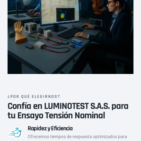
a
a
c
c
i
i
d
d
a
a
d
d
¿POR QUÉ ELEGIRNOS?
Confía en LUMINOTEST S.A.S. para
tu Ensayo Tensión Nominal
Rapidez y Eficiencia
Ofrecemos tiempos de respuesta optimizados para