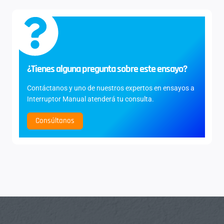
¿Tienes alguna pregunta sobre este ensayo?
Contáctanos y uno de nuestros expertos en ensayos a
Interruptor Manual atenderá tu consulta.
Consúltanos