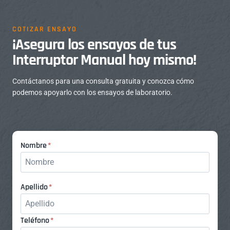
COTIZAR ENSAYO
¡Asegura los ensayos de tus
Interruptor Manual hoy mismo!
Contáctanos para una consulta gratuita y conozca cómo
podemos apoyarlo con los ensayos de laboratorio.
N
Nombre
*
o
m
b
A
Apellido
*
r
p
e
e
T
Teléfono
*
l