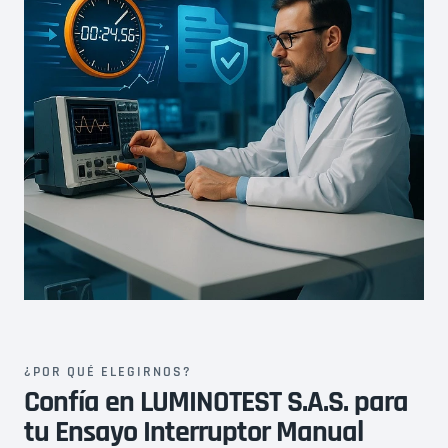
o
i
i
v
v
a
a
c
c
i
i
d
d
a
a
d
d
¿POR QUÉ ELEGIRNOS?
Confía en LUMINOTEST S.A.S. para
tu Ensayo Interruptor Manual